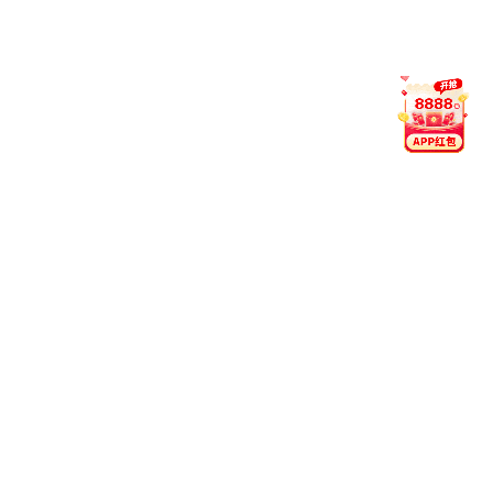
我们的品牌使命
作为综合性的Bet365体育平台，我们始终以科技驱动、服务
导向为核心，力求打造一个安全、稳定、可信赖的体育数据
与直播生态。
在推动行业标准提升的同时，Bet365体育中国官方网站-
Bet365体育官网-Bet365体育注册网址积极拓展创新边界，
以高效响应用户需求为目标，逐步形成独有的技术优势与服
务口碑。
用户至
倾听用户声音，从细节中优化每一次访问体
上：
验。
科技驱
以智能系统支撑平台运行，提升数据响应速度
动：
与准确度。
责任引
坚守合规运营标准，构建值得信赖的体育信息